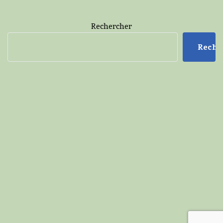
Rechercher
Reche