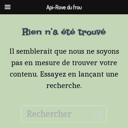
Api-Rove du frou
Passer
Aller
Passer
Rien n’a été trouvé
à
au
au
la
contenu
pied
Il semblerait que nous ne soyons
navigation
de
pas en mesure de trouver votre
principale
page
contenu. Essayez en lançant une
recherche.
Recherche
pour :