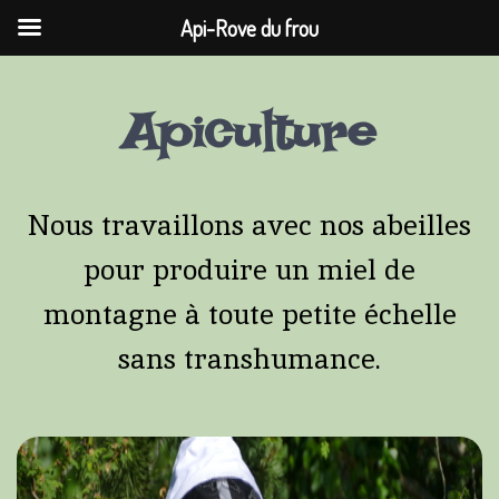
Api-Rove du frou
Passer
Aller
Passer
Les
Apiculture
à
au
au
la
contenu
pied
abeilles
navigation
de
Nous travaillons avec nos abeilles
principale
page
pour produire un miel de
montagne à toute petite échelle
sans transhumance.